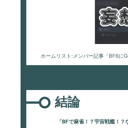
ホーム
リスト:メンバー記事
「BF6に
結論
「BFで麻雀！？宇宙戦艦！？