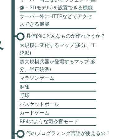
像・3Dモデル)を設置できる機能
サーバー外にHTTPなどでアクセ
スできる機能
具体的にどんなものが作れそうか？
ペ
大規模に変化するマップ(多分、正
統派)
超大規模兵器が登場するマップ(多
分、半正統派)
マラソンゲーム
麻雀
野球
バスケットボール
カードゲーム
BF4のような司令官モード
何のプログラミング言語が使えるの？