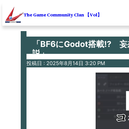
内
容
The Game Community Clan 【Vol】
を
ス
キ
「BF6にGodot搭載!
ッ
説」
プ
2025年8月14日 3:20 PM